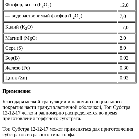
Фосфор, всего (Р
O
)
12,0
2
5
— водорастворимый фосфор (Р
O
)
7,0
2
5
Калий (К
O)
17,0
2
Магний (MgO)
2,0
Сера (S)
8,0
Бор(В)
0,02
Железо (Fe)
0,30
Цинк (Zn)
0,02
Применение:
Благодаря мелкой грануляции и наличию специального
покрытия части гранул эластичной оболочкой, Топ Субстра
12-12-17 легко и равномерно распределяется во время
приготовления торфяного субстрата.
Топ Субстра 12-12-17 может применяться для приготовления
субстратов из разного типа торфа.