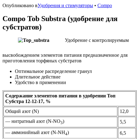
Опубликовано в
Удобрения и стимуляторы
•
Compo
Compo Tob Substra (удобрение для
субстратов)
Удобрение с контролируемым
высвобождением элементов питания предназначенное для
приготовления торфяных субстратов
Оптимальное распределение гранул
Длительное действие
Удобство в применении
Содержание элементов питания в удобрении Топ
Субстра 12-12-17, %
Общий азот (N)
12,0
— нитратный азот (N-NO
)
5,5
3
— аммонийный азот (N-NH
)
6,5
4