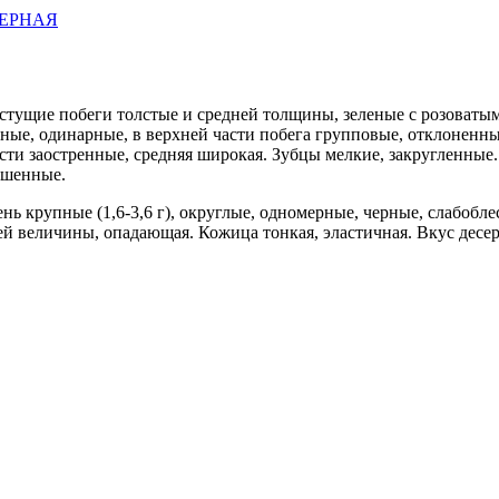
ЕРНАЯ
стущие побеги толстые и средней толщины, зеленые с розоватым
ные, одинарные, в верхней части побега групповые, отклоненны
сти заостренные, средняя широкая. Зубцы мелкие, закругленные.
ушенные.
 крупные (1,6-3,6 г), округлые, одномерные, черные, слабобле
ей величины, опадающая. Кожица тонкая, эластичная. Вкус дес