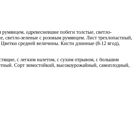
 румянцем, одревесневшие побеги толстые, светло-
е, светло-зеленые с розовым румянцем. Лист трехлопастный,
 Цветки средней величины. Кисти длинные (8-12 ягод),
стящие, с легким налетом, с сухим отрывом, с большим
ертный. Сорт зимостойкий, высокоурожайный, самоплодный,