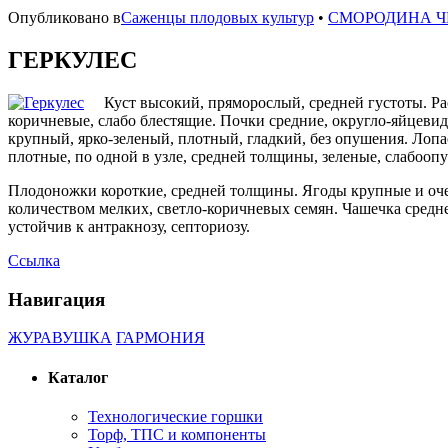
Опубликовано в
Саженцы плодовых культур
•
СМОРОДИНА Ч
ГЕРКУЛЕС
Куст высокий, пряморослый, средней густоты. Ра
коричневые, слабо блестящие. Почки средние, округло-яйцевид
крупный, ярко-зеленый, плотный, гладкий, без опушения. Лопа
плотные, по одной в узле, средней толщины, зеленые, слабооп
Плодоножки короткие, средней толщины. Ягоды крупные и очень
количеством мелких, светло-коричневых семян. Чашечка средн
устойчив к антракнозу, септориозу.
Ссылка
Навигация
ЖУРАВУШКА
ГАРМОНИЯ
Каталог
Технологические горшки
Торф, ТПС и компоненты