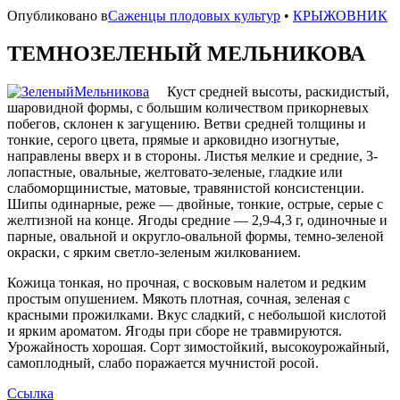
Опубликовано в
Саженцы плодовых культур
•
КРЫЖОВНИК
ТЕМНОЗЕЛЕНЫЙ МЕЛЬНИКОВА
Куст средней высоты, раскидистый,
шаро­видной формы, с большим количеством прикорневых
побе­гов, склонен к загущению. Ветви средней толщины и
тонкие, серого цвета, прямые и арковидно изогнутые,
направлены вверх и в стороны. Листья мелкие и средние, 3-
лопастные, овальные, желтовато-зеленые, гладкие или
слабоморщинис­тые, матовые, травянистой консистенции.
Шипы одинарные, реже — двойные, тонкие, острые, серые с
желтизной на кон­це. Ягоды средние — 2,9-4,3 г, одиночные и
парные, оваль­ной и округло-овальной формы, темно-зеленой
окраски, с ярким светло-зеленым жилкованием.
Кожица тонкая, но проч­ная, с восковым налетом и редким
простым опушением. Мякоть плотная, сочная, зеленая с
красными прожилками. Вкус сладкий, с небольшой кислотой
и ярким ароматом. Ягоды при сборе не травмируются.
Урожайность хорошая. Сорт зимостойкий, высокоурожайный,
самоплодный, слабо поражается мучнистой росой.
Ссылка