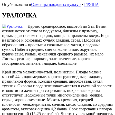
Опубликовано в
Саженцы плодовых культур
•
ГРУША
УРАЛОЧКА
Дерево среднерослое, высотой до 5 м. Ветви
отклоняются от ствола под углом, близким к прямому,
прямые, расположены редко, концы направлены вверх. Кора
на штамбе и основных сучьях гладкая, серая. Плодовые
образования – простые и сложные кольчатки, плодовые
сумки. Побеги средние, слегка коленчатые, округлые,
коричневые, голые, чечевички среднего размера, их мало.
Листья средние, широкие, эллиптические, коротко
заостренные, зеленые, гладкие, блестящие.
Край листа мелкопильчатый, волнистый. Плоды мелкие,
массой 44 г, одномерные, короткогрушевидные, гладкие,
правильной формы. Кожица средняя, шероховатая, сухая,
тусклая. Окраска плода зеленовато-желтая в съемной зрелости
и золотисто-желтая при созревании, покровная окраска
отсутствует. Подкожные точки многочисленные, мелкие,
серые, хорошо заметные. Мякоть кремовая, средней
плотности, мелкозернистая, сочная, кисло-сладкая, со средним
ароматом, вкусовая оценка 4,2 балла. Срок созревания плодов
позднеосенний (15-25 сентября). Достигнув съемной зрелости,