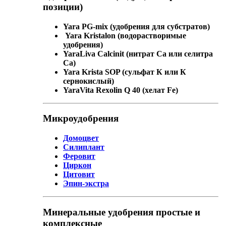
позиции)
Yara PG-mix (удобрения для субстратов)
Yara Kristalon (водорастворимые
удобрения)
YaraLiva Calcinit (нитрат Ca или селитра
Ca)
Yara Krista SOP (сульфат К или К
сернокислый)
YaraVita Rexolin Q 40 (хелат Fe)
Микроудобрения
Домоцвет
Силиплант
Феровит
Циркон
Цитовит
Эпин-экстра
Минеральные удобрения простые и
комплексные