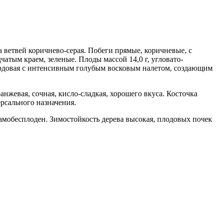
 ветвей коричнево-серая. Побеги прямые, коричневые, с
атым краем, зеленые. Плоды массой 14,0 г, угловато-
бордовая с интенсивным голубым восковым налетом, создающим
нжевая, сочная, кисло-сладкая, хорошего вкуса. Косточка
ерсального назначения.
амобесплоден. Зимостойкость дерева высокая, плодовых почек