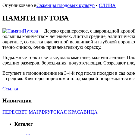
Опубликовано в
Саженцы плодовых культур
•
СЛИВА
ПАМЯТИ ПУТОВА
Дерево среднерослое, с шаровидной кроной
большим количеством чечевичек. Листья средние, эллиптические
округлые, со слегка вдавленной вершинкой и глубокой воронк
темно-синюю, очень привлекательную окраску.
Подкожные точки светлые, малозаметные, малочисленные. Плодо
средних размеров, бороздчатая, полуотстающая. Созревают пло
Вступает в плодоношение на 3-4-й год после посадки в сад од
– средняя. Клястероспориозом и плодожоркой повреждается в с
Ссылка
Навигация
ПЕРЕСВЕТ
МАНЧЖУРСКАЯ КРАСАВИЦА
Каталог