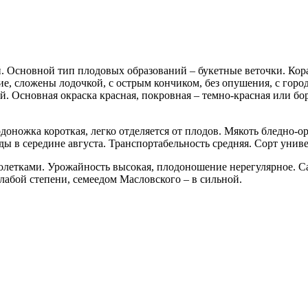
. Основной тип плодовых образований – букетные веточки. Кора
, сложены лодочкой, с острым кончиком, без опушения, с городч
ой. Основная окраска красная, покровная – темно-красная или 
ножка короткая, легко отделяется от плодов. Мякоть бледно-ора
ды в середине августа. Транспортабельность средняя. Сорт унив
нолетками. Урожайность высокая, плодоношение нерегулярное. С
лабой степени, семеедом Масловского – в сильной.